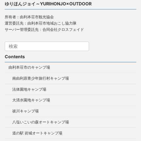
ゆりほんジョイ～YURIHONJO×OUTDOOR
所有者：由利本荘市観光協会
運営委託先：由利本荘市地域おこし協力隊
サーバー管理委託先：合同会社クロスフェイド
Contents
由利本荘市のキャンプ場
南由利原青少年旅行村キャンプ場
法体園地キャンプ場
大清水園地キャンプ場
祓川キャンプ場
八塩いこいの森オートキャンプ場
道の駅 岩城オートキャンプ場