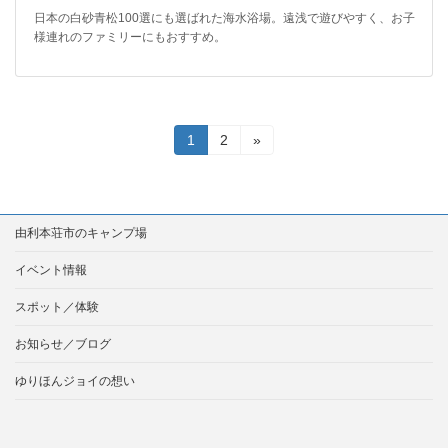
日本の白砂青松100選にも選ばれた海水浴場。遠浅で遊びやすく、お子
様連れのファミリーにもおすすめ。
投
固
固
1
2
»
定
定
稿
ペ
ペ
ー
ー
の
ジ
ジ
由利本荘市のキャンプ場
ペ
ー
イベント情報
ジ
スポット／体験
送
お知らせ／ブログ
り
ゆりほんジョイの想い