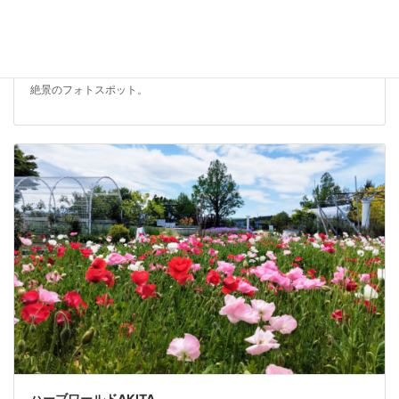
石沢渓谷（石沢大滝）
2024年5月23日
切り立つ岩壁に清流の音が響き渡る、大自然の造形美。約3000万年前
の安山岩が地表に堆積しており、両側が断崖に囲まれた「屏風岩」は
絶景のフォトスポット。
ハーブワールドAKITA