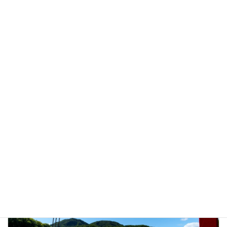
電話：0184-53-3055
営業時間：９時30分〜15時
定休日：月曜日
駐車場：無料。200台
詳しくはこちら
【関連リンク】
南由利原高原青少年旅行村キャンプ場｜由利本荘市
由利本荘市のキャンプ場
カテゴリー
前の記事